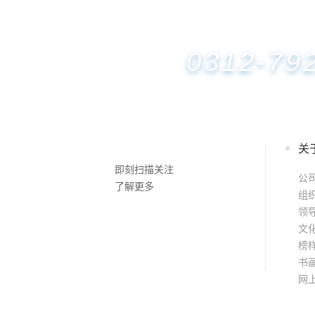
0312-79
关
即刻扫描关注
公
了解更多
组
领
文
榜
书
网