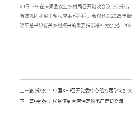
29日下午在涞源县农业农村局召开验收会议  ，
有效巩固拓展了帮扶成果 。会议还对2025年
近平总书记有关乡村振兴的重要指示精神、202
上一篇：
中国XPJ召开党委中心组专题学习扩
下一篇：
侯景滨到大唐保定热电厂走访交流